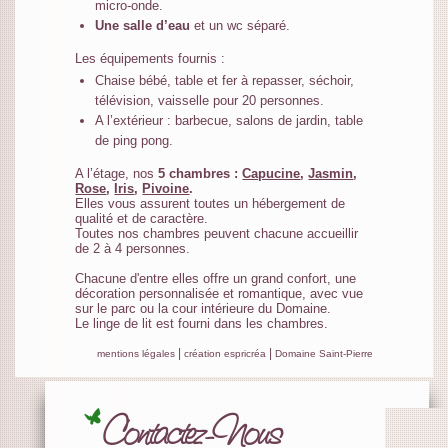
micro-onde.
Une salle d’eau
et un wc séparé.
Les équipements fournis :
Chaise bébé, table et fer à repasser, séchoir,
télévision, vaisselle pour 20 personnes.
A l’extérieur : barbecue, salons de jardin, table
de ping pong.
A l’étage, nos
5 chambres :
Capucine
,
Jasmin
,
Rose
,
Iris
,
Pivoine
.
Elles vous assurent toutes un hébergement de
qualité et de caractère.
Toutes nos chambres peuvent chacune accueillir
de 2 à 4 personnes.
Chacune d'entre elles offre un grand confort, une
décoration personnalisée et romantique, avec vue
sur le parc ou la cour intérieure du Domaine.
Le linge de lit est fourni dans les chambres.
|
|
mentions légales
création espricréa
Domaine Saint-Pierre
Contactez-Nous