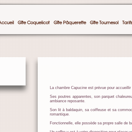
Accueil
Gîte Coquelicot
Gîte Pâquerette
Gîte Tournesol
Tarif
La chambre Capucine est prévue pour accueillir
Ses poutres apparentes, son parquet chaleureu
ambiance reposante.
Son lit à baldaquin, sa coiffeuse et sa commo
romantique.
Fonctionnelle, elle possède sa propre salle de ba
Un coffre y est à votre disposition pour placer v