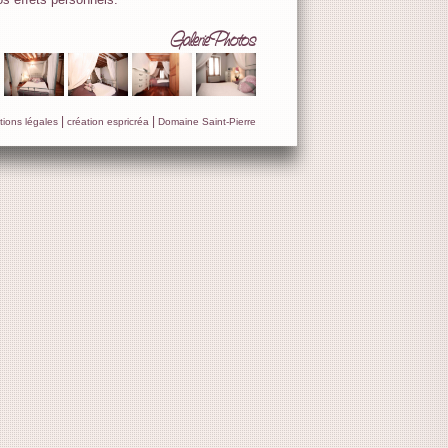
Galerie Photos
|
|
ions légales
création espricréa
Domaine Saint-Pierre